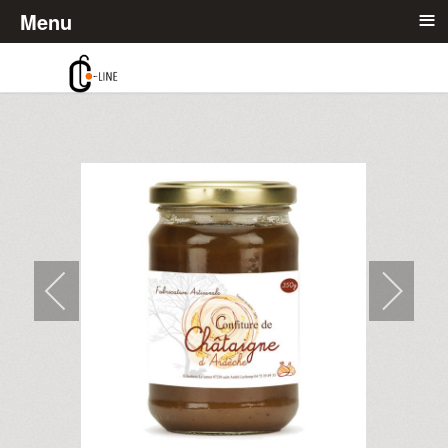
≡
Menu